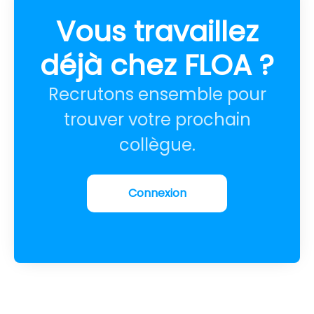
Vous travaillez
déjà chez FLOA ?
Recrutons ensemble pour
trouver votre prochain
collègue.
Connexion